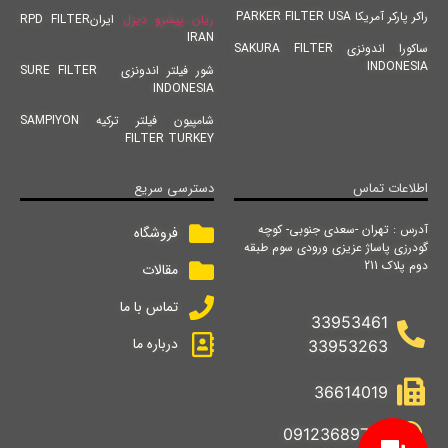
راکر پارکر آمریکا PARKER FILTER USA
ریان پیشرو دیزل
ایرانRPD FILTER
IRAN
ساکورا اندونزی SAKURA FILTER
INDONESIA
شور فیلتر اندونزی SURE FILTER
INDONESIA
شامپیون فیلتر ترکیه SAMPIYON
FILTER TURKEY
اطلاعات تماس
دسترسی سریع
آدرس : تهران -سعدی جنوبی- کوچه
فروشگاه
گودرزی پاساژ عزیزی ورودی سوم طبقه
دوم پلاک 211
مقالات
تماس با ما
33953461
درباره ما
33953263
36614019
09123689742