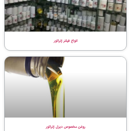
انواع فیلتر ژنراتور
روغن مخصوص دیزل ژنراتور