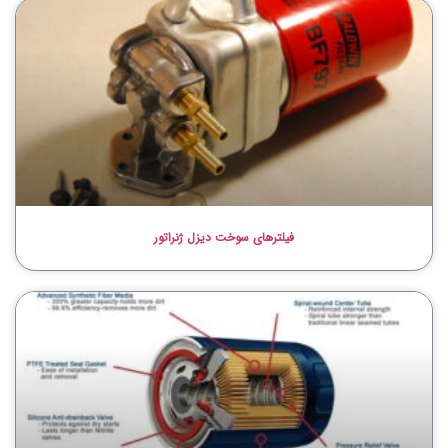
فیلترهای سوخت دیزل ژنراتور