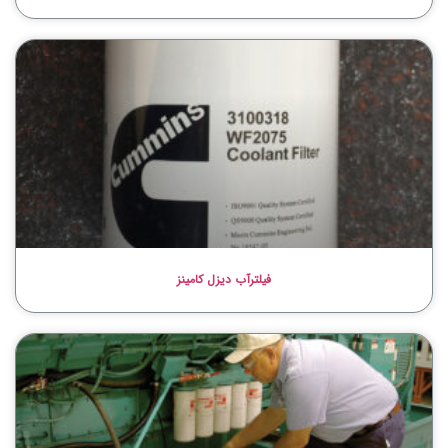
فیلترآب دیزل کامینز