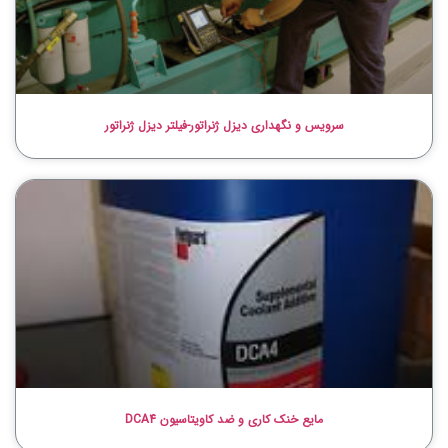
سرویس و نگهداری دیزل ژنراتور-فیلتر دیزل ژنراتور
مایع خنک کاری و ضد کاویتاسیون DCA4