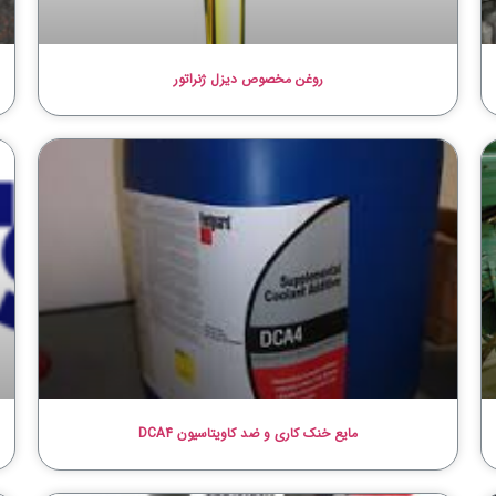
روغن مخصوص دیزل ژنراتور
مایع خنک کاری و ضد کاویتاسیون DCA4