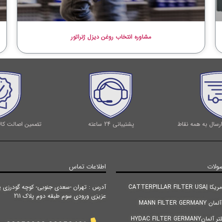
مشاوره انتخاب روغن دیزل ژنراتور
رسال به همه نقاط
پشتیبانی 24 ساعته
تضمین اصالت کالا
ولات
اطلاعات تماس
CATTERPILLAR FIL
آدرس : تهران -سعدی جنوبی- کوچه گودرزی پ
عزیزی ورودی سوم طبقه دوم پلاک 211
MANN FILTER GE
HYDAC FILTER GERM