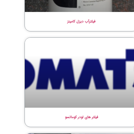
فیلترآب دیزل کامینز
فیلتر های لودر کوماتسو