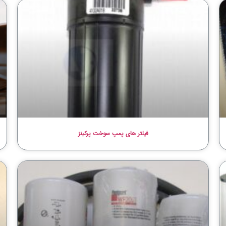
فیلتر های پمپ سوخت پرکینز