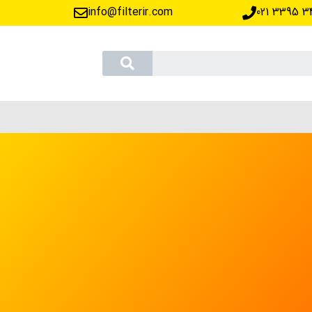
info@filterir.com
‪021 3395 3