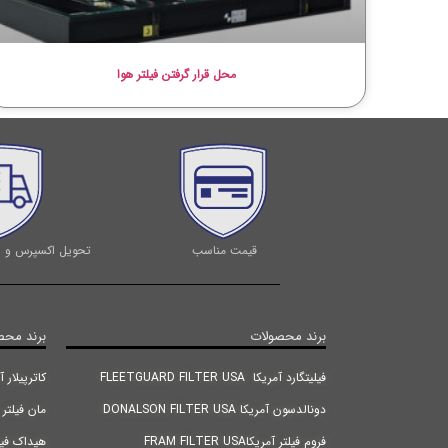
محل قرار گرفتن فیلتر هوا
قیمت مناسب
تحویل اکسپرس و ا
برند محصولات
برند محص
فیلیتگارد آمریکا FLEETGUARD FILTER USA
کاترپیلار آمریکا |TER USA
دونالدسون آمریکا DONALSON FILTER USA
مان فیلتر آلمان RMANY
فروم فیلتر آمریکاFRAM FILTER USA
هیداک فیلتر آلمانANY