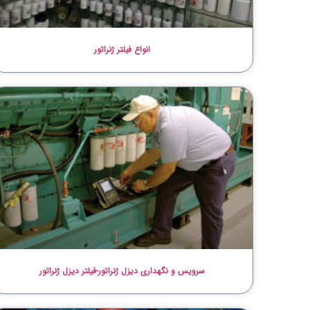
انواع فیلتر ژنراتور
سرویس و نگهداری دیزل ژنراتور-فیلتر دیزل ژنراتور