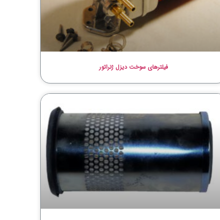
فیلترهای سوخت دیزل ژنراتور