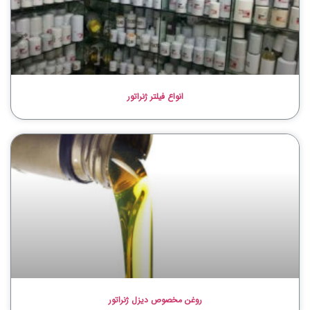
انواع فیلتر ژنراتور
روغن مخصوص دیزل ژنراتور