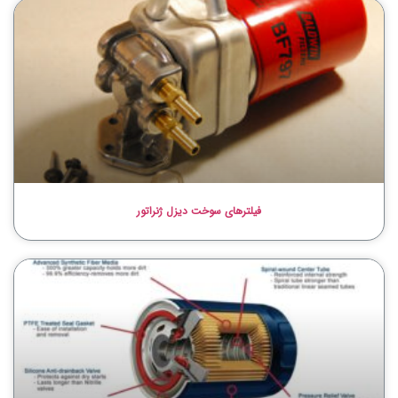
فیلترهای سوخت دیزل ژنراتور