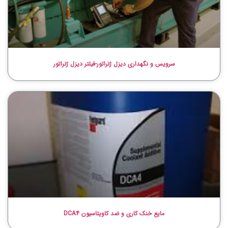
سرویس و نگهداری دیزل ژنراتور-فیلتر دیزل ژنراتور
مایع خنک کاری و ضد کاویتاسیون DCA4