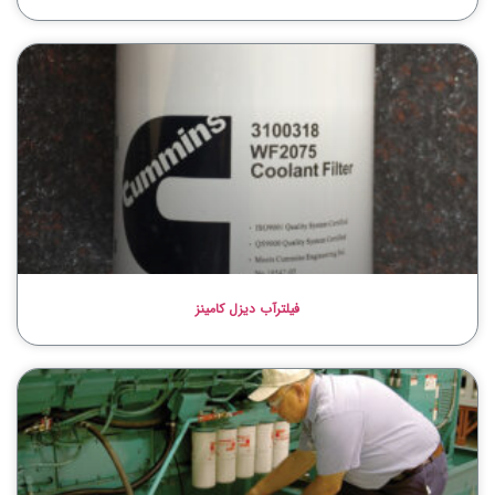
فیلترآب دیزل کامینز