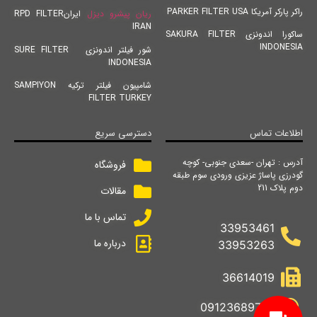
راکر پارکر آمریکا PARKER FILTER USA
ریان پیشرو دیزل
ایرانRPD FILTER
IRAN
ساکورا اندونزی SAKURA FILTER
INDONESIA
شور فیلتر اندونزی SURE FILTER
INDONESIA
شامپیون فیلتر ترکیه SAMPIYON
FILTER TURKEY
اطلاعات تماس
دسترسی سریع
آدرس : تهران -سعدی جنوبی- کوچه
فروشگاه
گودرزی پاساژ عزیزی ورودی سوم طبقه
دوم پلاک 211
مقالات
تماس با ما
33953461
درباره ما
33953263
36614019
09123689742