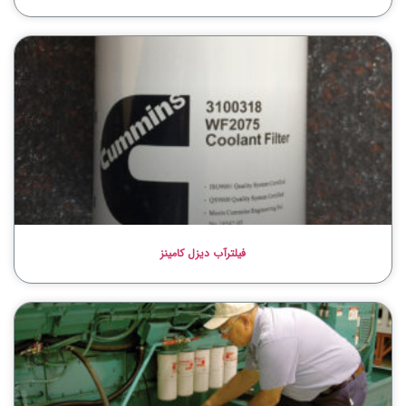
فیلترآب دیزل کامینز