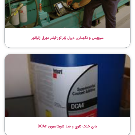
سرویس و نگهداری دیزل ژنراتور-فیلتر دیزل ژنراتور
مایع خنک کاری و ضد کاویتاسیون DCA4