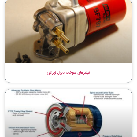
فیلترهای سوخت دیزل ژنراتور