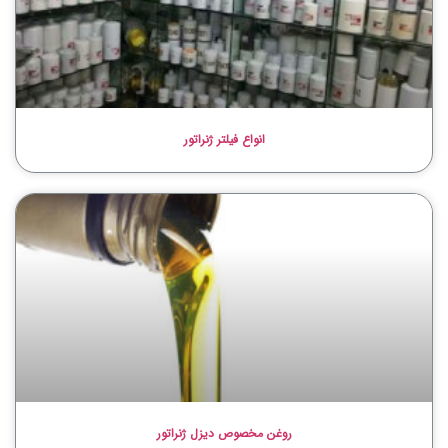
انواع فیلتر ژنراتور
روغن مخصوص دیزل ژنراتور