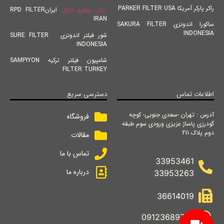
راکر پارکر آمریکا PARKER FILTER USA
ریان پیشرو دیزل
ایرانRPD FILTER
IRAN
ساکورا اندونزی SAKURA FILTER
INDONESIA
شور فیلتر اندونزی SURE FILTER
INDONESIA
شامپیون فیلتر ترکیه SAMPIYON
FILTER TURKEY
اطلاعات تماس
دسترسی سریع
آدرس : تهران -سعدی جنوبی- کوچه
فروشگاه
گودرزی پاساژ عزیزی ورودی سوم طبقه
دوم پلاک 211
مقالات
تماس با ما
33953461
درباره ما
33953263
36614019
09123689742