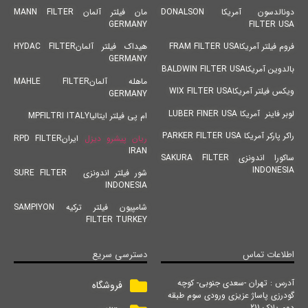
دونالدسون آمریکا DONALSON
مان فیلتر آلمان MANN FILTER
GERMANY
FILTER USA
فروم فیلتر آمریکاFRAM FILTER USA
هیداک فیلتر آلمانHYDAC FILTER
GERMANY
بالدوین آمریکاBALDWIN FILTER USA
ماهله آلمانMAHLE FILTER
ویکس فیلتر آمریکاWIX FILTER USA
GERMANY
لوبر فاینر آمریکا LUBER FINER USA
ام پی فیلتر ایتالیاMPFILTRI ITALY
راکر پارکر آمریکا PARKER FILTER USA
ریان پیشرو دیزل
ایرانRPD FILTER
IRAN
ساکورا اندونزی SAKURA FILTER
INDONESIA
شور فیلتر اندونزی SURE FILTER
INDONESIA
شامپیون فیلتر ترکیه SAMPIYON
FILTER TURKEY
اطلاعات تماس
دسترسی سریع
آدرس : تهران -سعدی جنوبی- کوچه
فروشگاه
گودرزی پاساژ عزیزی ورودی سوم طبقه
دوم پلاک 211