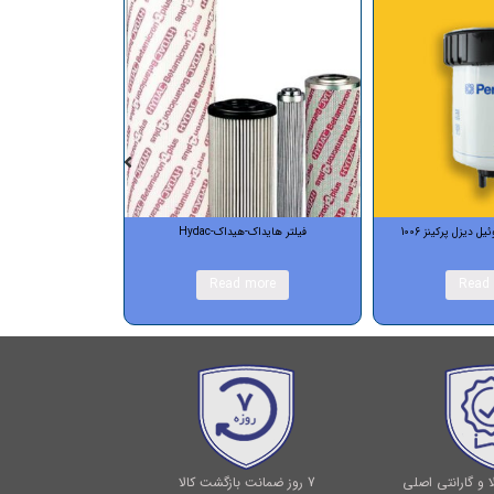
فیلتر هایداک-هیداک-Hydac
فیلتر روغن کامینز سریKTA38/KTA50
Read more
Read more
 و گارانتی اصلی
7 روز ضمانت بازگشت کالا