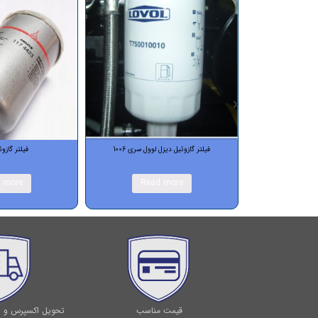
یلتر گازوئیل دیزل لوول سری 1006
فیلتر گازوئیل دویتز
فی
Read more
Read more
قیمت مناسب
تحویل اکسپرس و ا