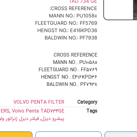
TAD 734 GE
CROSS REFERENCE:
MANN NO.: PU1058x
FLEETGUARD NO.: FF5769
HENGST NO.: E416KPD36
BALDWIN NO.: PF7938
CROSS REFERENCE:
MANN NO.: PU1058x
FLEETGUARD NO.: FF5769
HENGST NO.: E416KPD36
BALDWIN NO.: PF7938
VOLVO PENTA FILTER
Category
TERS
,
Volvo Penta TAD734GE
Tags
پیشرو دیزل
,
فیلتر دیزل ژنراتور ول