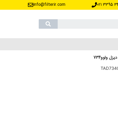
info@filterir.com
‪021 3395 3
یزل ولوو734