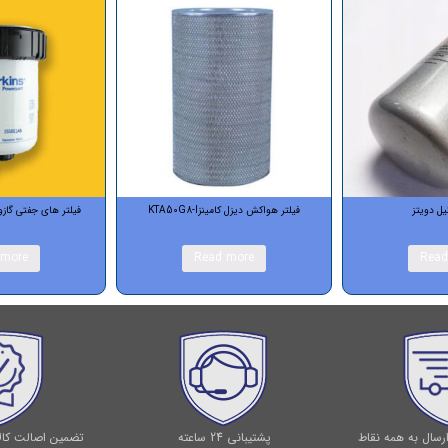
لتر هواکش دیزل کامینزKTA50G8-I
فیلتر های جفتی گازوئیل دیزل پرکینز 1006
Read more
Read more
رسال به همه نقاط
پشتیبانی 24 ساعته
تضمین اصالت کالا