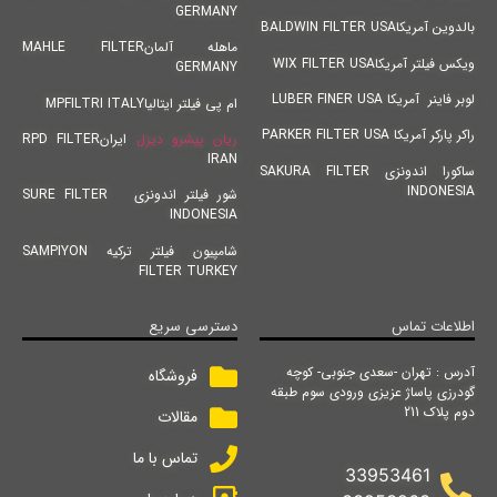
GERMANY
بالدوین آمریکاBALDWIN FILTER USA
ماهله آلمانMAHLE FILTER
ویکس فیلتر آمریکاWIX FILTER USA
GERMANY
لوبر فاینر آمریکا LUBER FINER USA
ام پی فیلتر ایتالیاMPFILTRI ITALY
راکر پارکر آمریکا PARKER FILTER USA
ریان پیشرو دیزل
ایرانRPD FILTER
IRAN
ساکورا اندونزی SAKURA FILTER
INDONESIA
شور فیلتر اندونزی SURE FILTER
INDONESIA
شامپیون فیلتر ترکیه SAMPIYON
FILTER TURKEY
اطلاعات تماس
دسترسی سریع
آدرس : تهران -سعدی جنوبی- کوچه
فروشگاه
گودرزی پاساژ عزیزی ورودی سوم طبقه
دوم پلاک 211
مقالات
تماس با ما
33953461