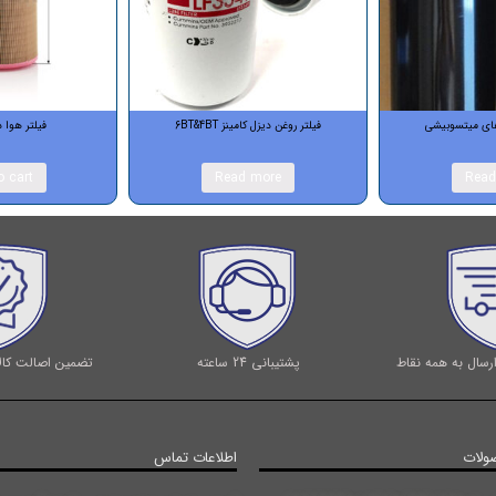
های میتسوبیشی
فیلتر روغن دیزل کامینز 6BT&4BT
فیلتر هوا د
o cart
Read more
Read
رسال به همه نقاط
پشتیبانی 24 ساعته
تضمین اصالت کالا
ولات
اطلاعات تماس