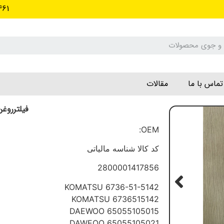
461
تماس با ما
مقالات
فیلترروغ
OEM:
کد کالا شناسه مالیاتی
2800001417856
6736-51-5142 KOMATSU
6736515142 KOMATSU
65055105015 DAEWOO
65055105021 DAWEOO