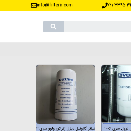
info@filterir.com
‪021 3395 3
لوول سری 1006
فیلتر گازوئیل دیزل ژنراتور ولوو سری12