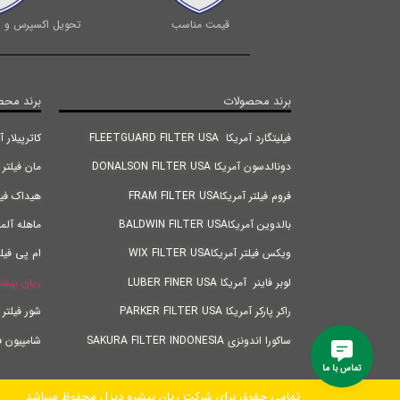
قیمت مناسب
تحویل اکسپرس و ا
برند محصولات
برند محص
فیلیتگارد آمریکا FLEETGUARD FILTER USA
کاترپیلار آمریکا |TER USA
دونالدسون آمریکا DONALSON FILTER USA
مان فیلتر آلمان RMANY
فروم فیلتر آمریکاFRAM FILTER USA
هیداک فیلتر آلمانANY
بالدوین آمریکاBALDWIN FILTER USA
ماهله آلمان FILTER GERMANY
ویکس فیلتر آمریکاWIX FILTER USA
ام پی فیلتر ایتالیا
لوبر فاینر آمریکا LUBER FINER USA
ریان پیشر
راکر پارکر آمریکا PARKER FILTER USA
شور فیلتر اندونزی IA
ساکورا اندونزی SAKURA FILTER INDONESIA
شامپیون فیلتر ترکیه Y
تماس با ما
تمامی حقوق برای شرکت ریان پیشرو دیزل محفوظ میباشد