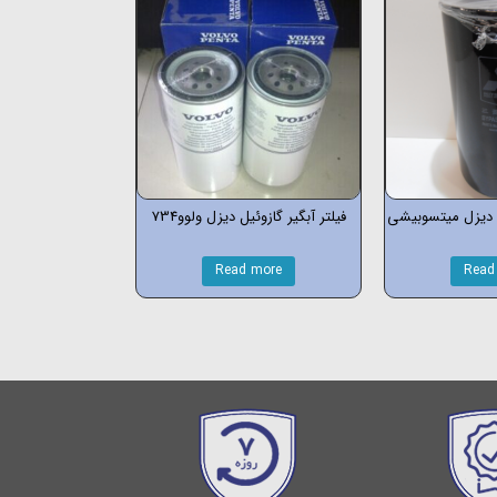
س دیزل میتسوبیشی
فیلتر آبگیر گازوئیل دیزل ولوو734
Read more
Read