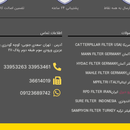
رسال به همه نقاط
پشتیبانی 24 ساعته
تضمین اصالت کالا
ولات
اطلاعات تماس
CATTERPILLAR FIL
آدرس : تهران -سعدی جنوبی- کوچه گودرزی پ
عزیزی ورودی سوم طبقه دوم پلاک 211
MANN FILTER GE
HYDAC FILTER GERM
33953461 33953263
MAHLE
36614019
MPFILTRI ITALY
و دیزل
ایرانRPD FILTER IRAN
09123689742
SURE FILTER INDONES
SAMPIYON FILTER TURKE