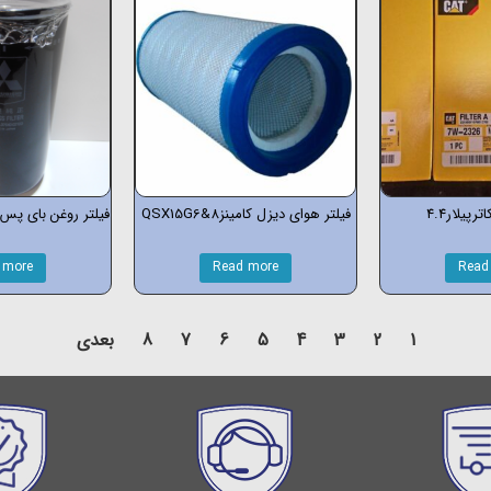
رپیلار4.4
فیلتر هوای دیزل کامینزQSX15G6&8
فیلتر روغن بای پ
 more
Read more
Read
1
2
3
4
5
6
7
8
بعدی