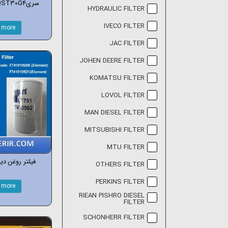
سریQST30G3&QST30G4
HYDRAULIC FILTER
IVECO FILTER
 more
JAC FILTER
JOHEN DEERE FILTER
KOMATSU FILTER
LOVOL FILTER
MAN DIESEL FILTER
MITSUBISHI FILTER
MTU FILTER
فیلتر روغن دیزل
OTHERS FILTER
PERKINS FILTER
 more
RIEAN PISHRO DIESEL
FILTER
SCHONHERR FILTER