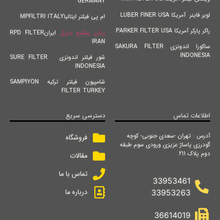
GERMANY
لوبر فاینر آمریکا LUBER FINER USA
ام پی فیلتر ایتالیاMPFILTRI ITALY
راکر پارکر آمریکا PARKER FILTER USA
ریان پیشرو دیزل
ایرانRPD FILTER
IRAN
ساکورا اندونزی SAKURA FILTER
INDONESIA
شور فیلتر اندونزی SURE FILTER
INDONESIA
شامپیون فیلتر ترکیه SAMPIYON
FILTER TURKEY
اطلاعات تماس
دسترسی سریع
آدرس : تهران -سعدی جنوبی- کوچه
فروشگاه
گودرزی پاساژ عزیزی ورودی سوم طبقه
دوم پلاک 211
مقالات
تماس با ما
33953461
درباره ما
33953263
36614019