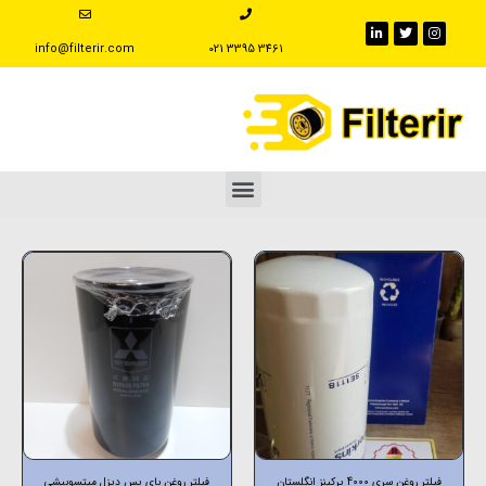
info@filterir.com
‪021 3395 3461
فیلتر روغن سری 4000 پرکینز انگلستان
فیلتر روغن بای پس دیزل میتسوبیشی