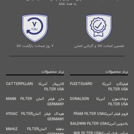
به همه نقاط
تضمین اصالت کالا و گارانتی اصلی
7 روز ضمانت بازگشت کالا
برند محصولات
برند محصولات
فیلیتگارد آمریکا FLEETGUARD
کاترپیلار آمریکا |CATTERPILLAR
FILTER USA
FILTER USA
دونالدسون آمریکا DONALSON
مان فیلتر آلمان MANN FILTER
GERMANY
FILTER USA
فروم فیلتر آمریکاFRAM FILTER USA
هیداک فیلتر آلمانHYDAC FILTER
GERMANY
بالدوین آمریکاBALDWIN FILTER USA
ماهله آلمانMAHLE FILTER
ویکس فیلتر آمریکاWIX FILTER USA