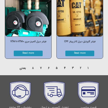
فیلتر گازوئیل دیزل کاترپیلار C32
فیلتر دیزل کامینز سری VTA28-VT1710
Read more
Read more
1
2
3
4
5
6
7
8
بعدی
قیمت مناسب
تحویل اکسپرس و ارسال
پشتیبانی 24 ساعته