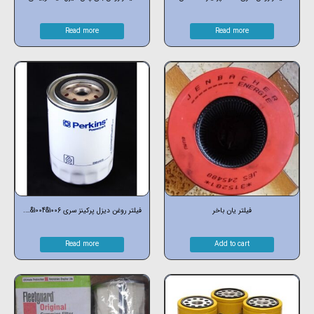
Read more
Read more
فیلتر یان باخر
فیلتر روغن دیزل پرکینز سری 1006&1004&….
Read more
Add to cart