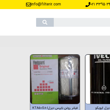
info@filterir.com
‪021 3395 3
دیزل ایویکو
فیلتر روغن بایپس دیزلKTA50G8-I