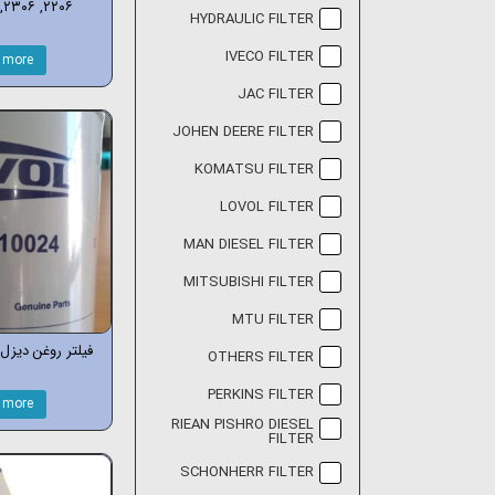
۲۲۰۶, ۲۳۰۶, ۲۵۰۶, ۲۸۰۶
HYDRAULIC FILTER
IVECO FILTER
 more
JAC FILTER
JOHEN DEERE FILTER
KOMATSU FILTER
LOVOL FILTER
MAN DIESEL FILTER
MITSUBISHI FILTER
MTU FILTER
فیلتر روغن دیزل ل
OTHERS FILTER
PERKINS FILTER
 more
RIEAN PISHRO DIESEL
FILTER
SCHONHERR FILTER