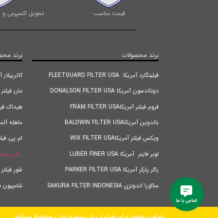
قیمت مناسب
تحویل اکسپرس و ا
برند محصولات
برند محص
فیلیتگارد آمریکا FLEETGUARD FILTER USA
کاترپیلار آمریکا |TER USA
دونالدسون آمریکا DONALSON FILTER USA
مان فیلتر آلمان RMANY
فروم فیلتر آمریکاFRAM FILTER USA
هیداک فیلتر آلمانANY
بالدوین آمریکاBALDWIN FILTER USA
ماهله آلمان FILTER GERMANY
ویکس فیلتر آمریکاWIX FILTER USA
ام پی فیلتر ایتالیا
لوبر فاینر آمریکا LUBER FINER USA
ریان پیشر
راکر پارکر آمریکا PARKER FILTER USA
شور فیلتر اندونزی IA
ساکورا اندونزی SAKURA FILTER INDONESIA
شامپیون فیلتر ترکیه Y
تماس با ما
تمامی حقوق برای شرکت ریان پیشرو دیزل محفوظ میباشد