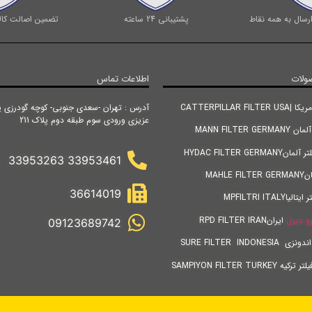
رسال به همه نقاط
پشتیبانی 24 ساعته
تضمین اصالت کالا
ولات
اطلاعات تماس
CATTERPILLAR FIL
آدرس : تهران -سعدی جنوبی- کوچه گودرزی پ
عزیزی ورودی سوم طبقه دوم پلاک 211
MANN FILTER GE
HYDAC FILTER GERM
33953461 33953263
MAHLE
36614019
MPFILTRI ITALY
و دیزل
ایرانRPD FILTER IRAN
09123689742
SURE FILTER INDONES
SAMPIYON FILTER TURKE