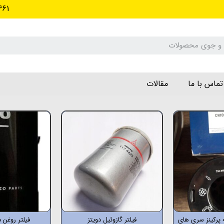
461
تماس با ما
مقالات
یه پرکینز سری های
فیلتر گازوئیل دویتز
فیلتر روغن 