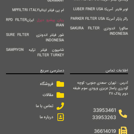
GERMANY
لوبر فاینر آمریکا LUBER FINER USA
ام پی فیلتر ایتالیاMPFILTRI ITALY
راکر پارکر آمریکا PARKER FILTER USA
ریان پیشرو دیزل
ایرانRPD FILTER
IRAN
ساکورا اندونزی SAKURA FILTER
INDONESIA
شور فیلتر اندونزی SURE FILTER
INDONESIA
شامپیون فیلتر ترکیه SAMPIYON
FILTER TURKEY
اطلاعات تماس
دسترسی سریع
آدرس : تهران -سعدی جنوبی- کوچه
فروشگاه
گودرزی پاساژ عزیزی ورودی سوم طبقه
دوم پلاک 211
مقالات
تماس با ما
33953461
درباره ما
33953263
36614019