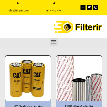
info@filterir.com
‪021 3395 3461
فیلتر هایداک-هیداک-Hydac
فیلتر روغن دیزل کاترپیلار C32