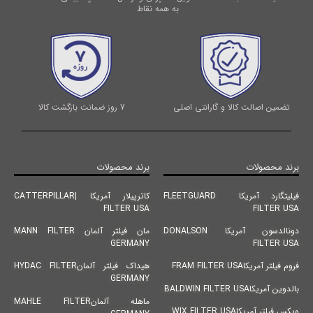
به همه نقاط
تضمین اصالت کالا و گارانتی اصلی
7 روز ضمانت بازگشت کالا
برند محصولات
برند محصولات
فیلیتگارد آمریکا FLEETGUARD
کاترپیلار آمریکا |CATTERPILLAR
FILTER USA
FILTER USA
دونالدسون آمریکا DONALSON
مان فیلتر آلمان MANN FILTER
GERMANY
FILTER USA
فروم فیلتر آمریکاFRAM FILTER USA
هیداک فیلتر آلمانHYDAC FILTER
GERMANY
بالدوین آمریکاBALDWIN FILTER USA
ماهله آلمانMAHLE FILTER
ویکس فیلتر آمریکاWIX FILTER USA