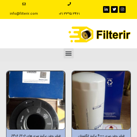
info@filterir.com
‪021 3395 3461
فیلتر روغن سری 4000 پرکینز انگلستان
فیلتر روغن پرکینز سری های 2206, 2306,