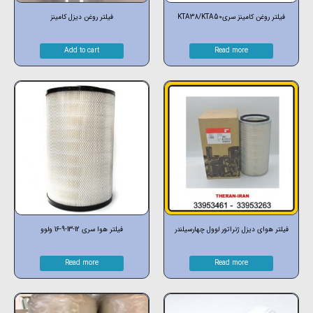
فیلتر روغن کامینز سریKTA38/KTA50
فیلتر روغن دیزل کامینز
Add to cart
Read more
فیلتر هوای دیزل ژنراتور لوول چهارسیلندر
فیلتر هوا سری 12-13-9-16 ولوو
Read more
Read more