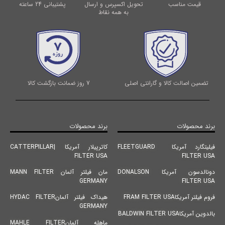
قیمت مناسب
تحویل اکسپرس و ارسال
پشتیبانی 24 ساعته
به همه نقاط
تضمین اصالت کالا و گارانتی اصلی
7 روز ضمانت بازگشت کالا
برند محصولات
برند محصولات
فیلیتگارد آمریکا FLEETGUARD
کاترپیلار آمریکا |CATTERPILLAR
FILTER USA
FILTER USA
دونالدسون آمریکا DONALSON
مان فیلتر آلمان MANN FILTER
GERMANY
FILTER USA
فروم فیلتر آمریکاFRAM FILTER USA
هیداک فیلتر آلمانHYDAC FILTER
GERMANY
بالدوین آمریکاBALDWIN FILTER USA
ماهله آلمانMAHLE FILTER