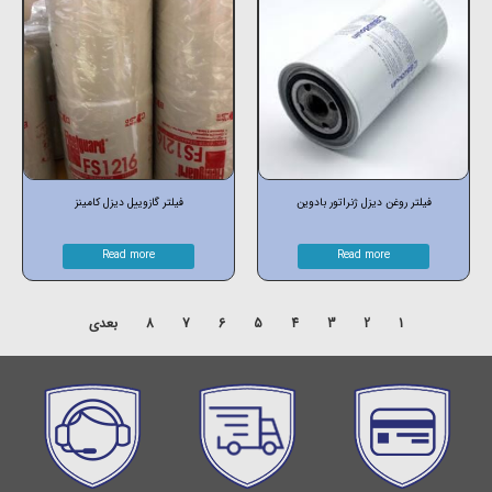
فیلتر روغن دیزل ژنراتور بادوین
فیلتر گازوییل دیزل کامینز
Read more
Read more
1
2
3
4
5
6
7
8
بعدی