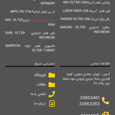
ویکس فیلتر آمریکاWIX FILTER USA
GERMANY
لوبر فاینر آمریکا LUBER FINER USA
ام پی فیلتر ایتالیاMPFILTRI ITALY
راکر پارکر آمریکا PARKER FILTER USA
ریان پیشرو دیزل
ایرانRPD FILTER
IRAN
ساکورا اندونزی SAKURA FILTER
INDONESIA
شور فیلتر اندونزی SURE FILTER
INDONESIA
شامپیون فیلتر ترکیه SAMPIYON
FILTER TURKEY
اطلاعات تماس
دسترسی سریع
آدرس : تهران -سعدی جنوبی- کوچه
فروشگاه
گودرزی پاساژ عزیزی ورودی سوم طبقه
دوم پلاک 211
مقالات
تماس با ما
33953461
درباره ما
33953263