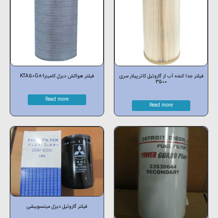
فیلتر جدا کننده آب از گازوئیل کاترپیلار سری
فیلتر هواکش دیزل کامینزKTA50G8-I
3500
Read more
Read more
فیلتر گازوئیل دیزل میتسوبیشی