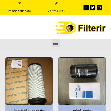
info@filterir.com
‪021 3395 3461
فیلترروغن کوماتسو
فیلتر هوا دیزل پرکینز سری 400