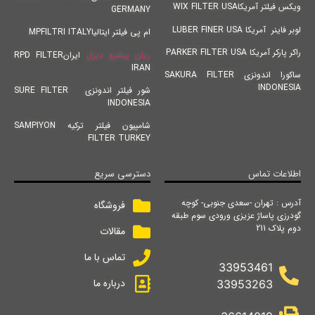
ویکس فیلتر آمریکاWIX FILTER USA
GERMANY
لوبر فاینر آمریکا LUBER FINER USA
ام پی فیلتر ایتالیاMPFILTRI ITALY
راکر پارکر آمریکا PARKER FILTER USA
ریان پیشرو دیزل
ایرانRPD FILTER
IRAN
ساکورا اندونزی SAKURA FILTER
INDONESIA
شور فیلتر اندونزی SURE FILTER
INDONESIA
شامپیون فیلتر ترکیه SAMPIYON
FILTER TURKEY
اطلاعات تماس
دسترسی سریع
آدرس : تهران -سعدی جنوبی- کوچه
فروشگاه
گودرزی پاساژ عزیزی ورودی سوم طبقه
دوم پلاک 211
مقالات
تماس با ما
33953461
درباره ما
33953263