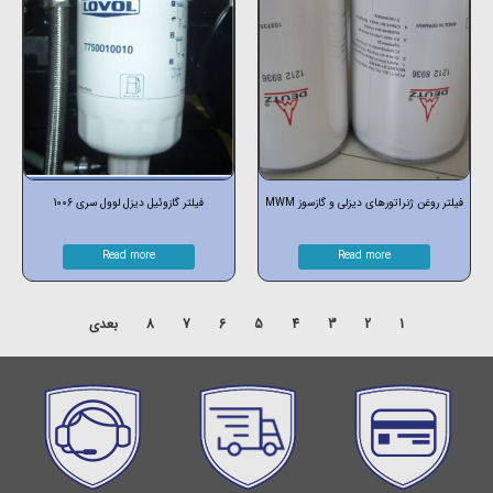
فیلتر روغن ژنراتورهای دیزلی و گازسوز MWM
فیلتر گازوئیل دیزل لوول سری 1006
Read more
Read more
1
2
3
4
5
6
7
8
بعدی