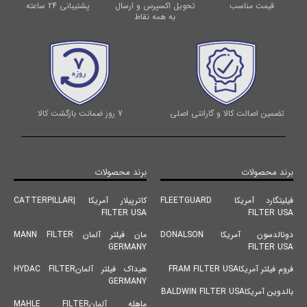
قیمت مناسب
تحویل اکسپرس و ارسال
پشتیبانی 24 ساعته
به همه نقاط
تضمین اصالت کالا و گارانتی اصلی
7 روز ضمانت بازگشت کالا
برند محصولات
برند محصولات
فیلیتگارد آمریکا FLEETGUARD
کاترپیلار آمریکا |CATTERPILLAR
FILTER USA
FILTER USA
دونالدسون آمریکا DONALSON
مان فیلتر آلمان MANN FILTER
GERMANY
FILTER USA
فروم فیلتر آمریکاFRAM FILTER USA
هیداک فیلتر آلمانHYDAC FILTER
GERMANY
بالدوین آمریکاBALDWIN FILTER USA
ماهله آلمانMAHLE FILTER