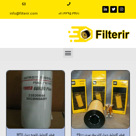
info@filterir.com
‪021 3395 3461
فیلتر گازوئیل دیزل کاترپیلار سری 3500
فیلتر گازوئیل ثانویه دیزل MTU