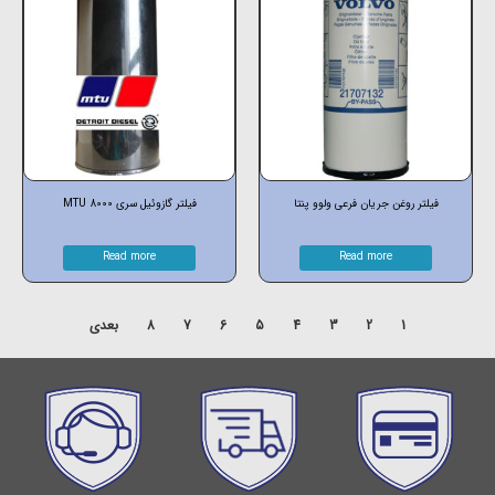
فیلتر روغن جریان فرعی ولوو پنتا
فیلتر گازوئیل سری 8000 MTU
Read more
Read more
1
2
3
4
5
6
7
8
بعدی