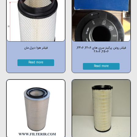
فیلتر روغن پرکینز سری های 2206, 2306,
فیلتر هوا دیزل مان
2506, 2806
Read more
Read more