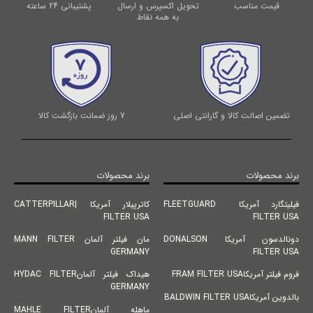
قیمت مناسب
تحویل اکسپرس و ارسال
پشتیبانی 24 ساعته
به همه نقاط
تضمین اصالت کالا و گارانتی اصلی
7 روز ضمانت بازگشت کالا
برند محصولات
برند محصولات
فیلیتگارد آمریکا FLEETGUARD
کاترپیلار آمریکا |CATTERPILLAR
FILTER USA
FILTER USA
دونالدسون آمریکا DONALSON
مان فیلتر آلمان MANN FILTER
GERMANY
FILTER USA
فروم فیلتر آمریکاFRAM FILTER USA
هیداک فیلتر آلمانHYDAC FILTER
GERMANY
بالدوین آمریکاBALDWIN FILTER USA
ماهله آلمانMAHLE FILTER