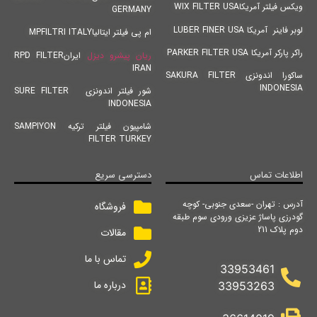
ویکس فیلتر آمریکاWIX FILTER USA
GERMANY
لوبر فاینر آمریکا LUBER FINER USA
ام پی فیلتر ایتالیاMPFILTRI ITALY
راکر پارکر آمریکا PARKER FILTER USA
ریان پیشرو دیزل
ایرانRPD FILTER
IRAN
ساکورا اندونزی SAKURA FILTER
INDONESIA
شور فیلتر اندونزی SURE FILTER
INDONESIA
شامپیون فیلتر ترکیه SAMPIYON
FILTER TURKEY
اطلاعات تماس
دسترسی سریع
آدرس : تهران -سعدی جنوبی- کوچه
فروشگاه
گودرزی پاساژ عزیزی ورودی سوم طبقه
دوم پلاک 211
مقالات
تماس با ما
33953461
درباره ما
33953263