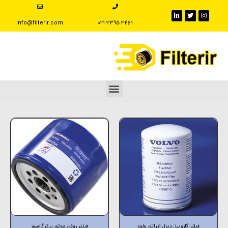
info@filterir.com
‪021 3395 3461
فیلتر گازوییل دیزل ژنراتور ولوو
فیلتر روغن موتور برق گازسوز