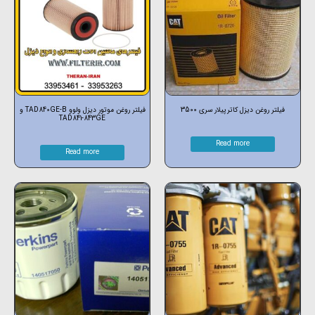
فیلتر روغن دیزل کاترپیلار سری 3500
فیلتر روغن موتور دیزل ولوو TAD840GE-B و
TAD841-843GE
Read more
Read more