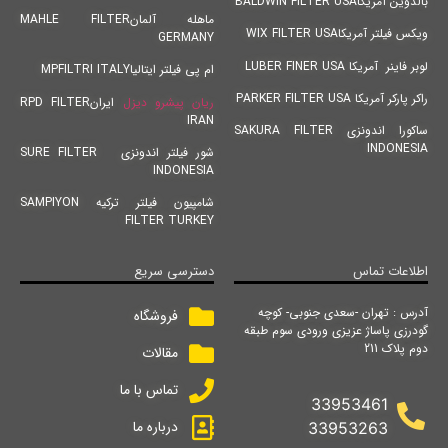
بالدوین آمریکاBALDWIN FILTER USA
ماهله آلمانMAHLE FILTER
ویکس فیلتر آمریکاWIX FILTER USA
GERMANY
لوبر فاینر آمریکا LUBER FINER USA
ام پی فیلتر ایتالیاMPFILTRI ITALY
راکر پارکر آمریکا PARKER FILTER USA
ریان پیشرو دیزل
ایرانRPD FILTER
IRAN
ساکورا اندونزی SAKURA FILTER
INDONESIA
شور فیلتر اندونزی SURE FILTER
INDONESIA
شامپیون فیلتر ترکیه SAMPIYON
FILTER TURKEY
اطلاعات تماس
دسترسی سریع
آدرس : تهران -سعدی جنوبی- کوچه
فروشگاه
گودرزی پاساژ عزیزی ورودی سوم طبقه
دوم پلاک 211
مقالات
تماس با ما
33953461
درباره ما
33953263