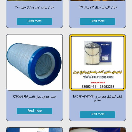
فیلتر گازوئیل دیزل کاترپیلار C32
فیلتر روغن دیزل پرکینز سری 400
Read more
Read more
فیلتر گازوئیل ولوو سری TAD840-41-42-43
فیلتر هوای دیزل کامینزQSX15G6&8
هندی
Read more
Read more