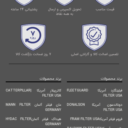
قیمت مناسب
تحویل اکسپرس و ارسال
پشتیبانی 24 ساعته
به همه نقاط
تضمین اصالت کالا و گارانتی اصلی
7 روز ضمانت بازگشت کالا
برند محصولات
برند محصولات
فیلیتگارد آمریکا FLEETGUARD
کاترپیلار آمریکا |CATTERPILLAR
FILTER USA
FILTER USA
دونالدسون آمریکا DONALSON
مان فیلتر آلمان MANN FILTER
GERMANY
FILTER USA
فروم فیلتر آمریکاFRAM FILTER USA
هیداک فیلتر آلمانHYDAC FILTER
GERMANY