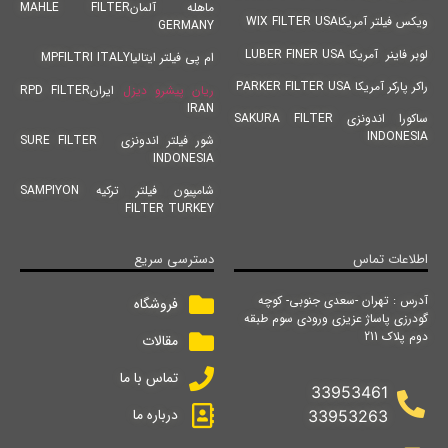
ماهله آلمانMAHLE FILTER
ویکس فیلتر آمریکاWIX FILTER USA
GERMANY
لوبر فاینر آمریکا LUBER FINER USA
ام پی فیلتر ایتالیاMPFILTRI ITALY
راکر پارکر آمریکا PARKER FILTER USA
ریان پیشرو دیزل
ایرانRPD FILTER
IRAN
ساکورا اندونزی SAKURA FILTER
INDONESIA
شور فیلتر اندونزی SURE FILTER
INDONESIA
شامپیون فیلتر ترکیه SAMPIYON
FILTER TURKEY
اطلاعات تماس
دسترسی سریع
آدرس : تهران -سعدی جنوبی- کوچه
فروشگاه
گودرزی پاساژ عزیزی ورودی سوم طبقه
دوم پلاک 211
مقالات
تماس با ما
33953461
درباره ما
33953263