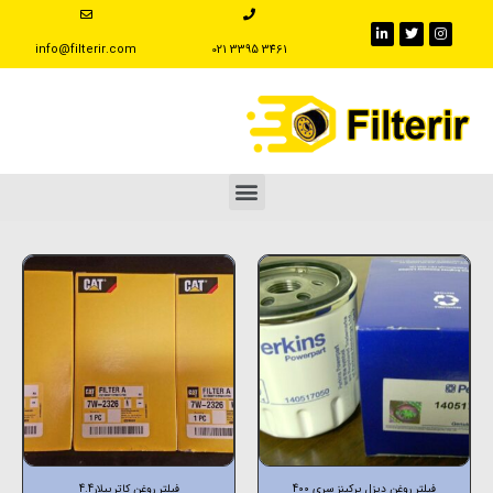
info@filterir.com
‪021 3395 3461
فیلتر روغن دیزل پرکینز سری 400
فیلتر روغن کاترپیلار4.4