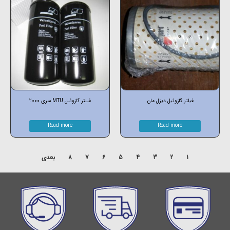
فیلتر گازوئیل دیزل مان
فیلتر گازوئیل MTU سری 2000
Read more
Read more
1
2
3
4
5
6
7
8
بعدی