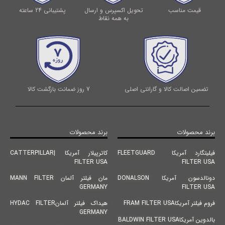
قیمت مناسب
تحویل اکسپرس و ارسال
پشتیبانی 24 ساعته
به همه نقاط
تضمین اصالت کالا و گارانتی اصلی
7 روز ضمانت بازگشت کالا
برند محصولات
برند محصولات
فیلیتگارد آمریکا FLEETGUARD
کاترپیلار آمریکا |CATTERPILLAR
FILTER USA
FILTER USA
دونالدسون آمریکا DONALSON
مان فیلتر آلمان MANN FILTER
GERMANY
FILTER USA
فروم فیلتر آمریکاFRAM FILTER USA
هیداک فیلتر آلمانHYDAC FILTER
GERMANY
بالدوین آمریکاBALDWIN FILTER USA