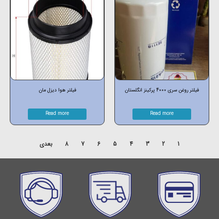
فیلتر روغن سری 4000 پرکینز انگلستان
فیلتر هوا دیزل مان
Read more
Read more
1
2
3
4
5
6
7
8
بعدی