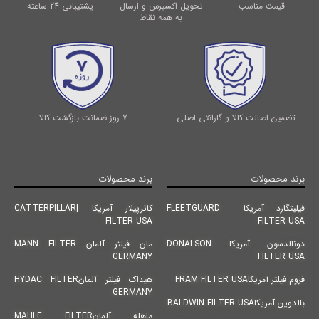
قیمت مناسب
تحویل اکسپرس و ارسال
پشتیبانی 24 ساعته
به همه نقاط
تضمین اصالت کالا و گارانتی اصلی
7 روز ضمانت بازگشت کالا
برند محصولات
برند محصولات
فیلیتگارد آمریکا FLEETGUARD
کاترپیلار آمریکا |CATTERPILLAR
FILTER USA
FILTER USA
دونالدسون آمریکا DONALSON
مان فیلتر آلمان MANN FILTER
GERMANY
FILTER USA
فروم فیلتر آمریکاFRAM FILTER USA
هیداک فیلتر آلمانHYDAC FILTER
GERMANY
بالدوین آمریکاBALDWIN FILTER USA
ماهله آلمانMAHLE FILTER