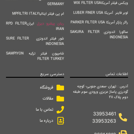
ویکس فیلتر آمریکاWIX FILTER USA
GERMANY
لوبر فاینر آمریکا LUBER FINER USA
ام پی فیلتر ایتالیاMPFILTRI ITALY
راکر پارکر آمریکا PARKER FILTER USA
ریان پیشرو دیزل
ایرانRPD FILTER
IRAN
ساکورا اندونزی SAKURA FILTER
INDONESIA
شور فیلتر اندونزی SURE FILTER
INDONESIA
شامپیون فیلتر ترکیه SAMPIYON
FILTER TURKEY
اطلاعات تماس
دسترسی سریع
آدرس : تهران -سعدی جنوبی- کوچه
فروشگاه
گودرزی پاساژ عزیزی ورودی سوم طبقه
دوم پلاک 211
مقالات
تماس با ما
33953461
درباره ما
33953263