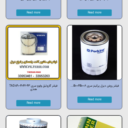
Read more
Read more
فیلتر روغن دیزل پرکینز سری 1006&1004&….
فیلتر گازوئیل ولوو سری TAD840-41-42-43
هندی
Read more
Read more