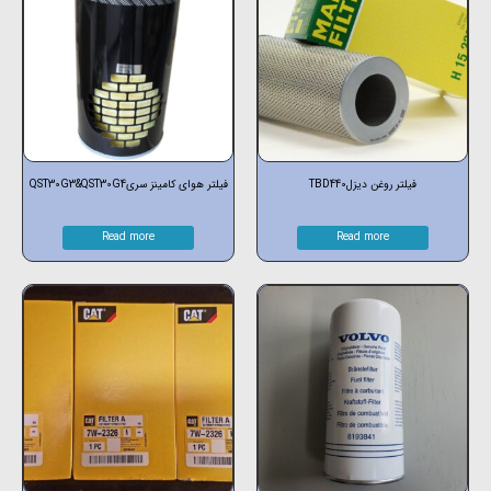
فیلتر روغن دیزلTBD440
فیلتر هوای کامینز سریQST30G3&QST30G4
Read more
Read more