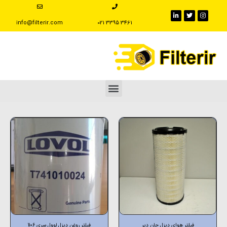
info@filterir.com
‪021 3395 3461
فیلتر هوای دیزل جان دیر
فیلتر روغن دیزل لوول سری 1106