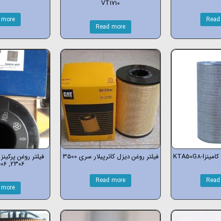
VT1710
 more
Read
Read more
KTA50G8-
فیلتر روغن دیزل کاترپیلار سری 3500
2306, 2506, 2806
Read more
Read
 more