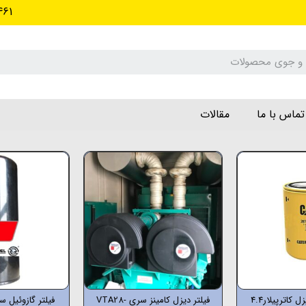
461
تماس با ما
مقالات
 کاترپیلار4.4
فیلتر دیزل کامینز سری VTA28-
فیلتر گازوئیل سری 000