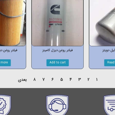
ئیل دویتز
فیلتر روغن دیزل کامینز
فیلتر روغن دیز
 more
Add to cart
Read
1
2
3
4
5
6
7
8
بعدی