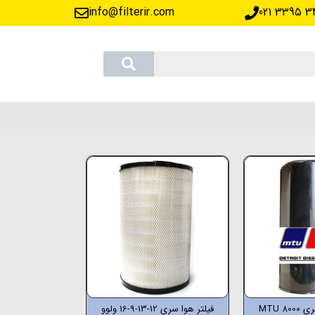
info@filterir.com
‪021 3395 3
8 MTU
فیلتر هوا سری 12-13-9-16 ولوو