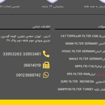
رسال به همه نقاط
پشتیبانی 24 ساعته
تضمین اصالت کالا
ولات
اطلاعات تماس
CATTERPILLAR FIL
آدرس : تهران -سعدی جنوبی- کوچه گودرزی پ
عزیزی ورودی سوم طبقه دوم پلاک 211
MANN FILTER GE
HYDAC FILTER GERM
33953461 33953263
MAHLE
36614019
MPFILTRI ITALY
و دیزل
ایرانRPD FILTER IRAN
09123689742
SURE FILTER INDONES
SAMPIYON FILTER TURKE