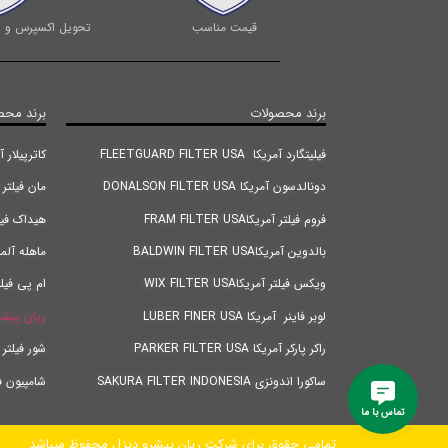
قیمت مناسب
تحویل اکسپرس و ا
برند محصولات
برند محص
فیلیتگارد آمریکا FLEETGUARD FILTER USA
کاترپیلار آمریکا |TER USA
دونالدسون آمریکا DONALSON FILTER USA
مان فیلتر آلمان RMANY
فروم فیلتر آمریکاFRAM FILTER USA
هیداک فیلتر آلمانANY
بالدوین آمریکاBALDWIN FILTER USA
ماهله آلمان FILTER GERMANY
ویکس فیلتر آمریکاWIX FILTER USA
ام پی فیلتر ایتالیا
لوبر فاینر آمریکا LUBER FINER USA
ریان پیشر
راکر پارکر آمریکا PARKER FILTER USA
شور فیلتر اندونزی IA
ساکورا اندونزی SAKURA FILTER INDONESIA
شامپیون فیلتر ترکیه Y
تماس با ما
تمامی حقوق برای شرکت ریان پیشرو دیزل محفوظ میباشد