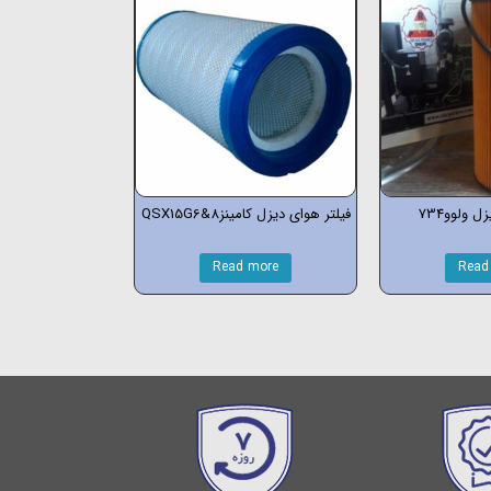
ل ولوو734
فیلتر هوای دیزل کامینزQSX15G6&8
Read more
Read