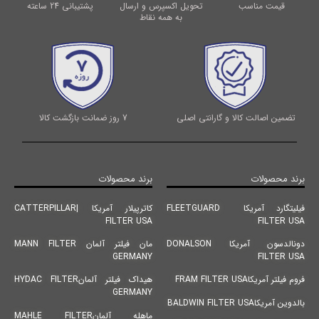
قیمت مناسب
تحویل اکسپرس و ارسال
پشتیبانی 24 ساعته
به همه نقاط
تضمین اصالت کالا و گارانتی اصلی
7 روز ضمانت بازگشت کالا
برند محصولات
برند محصولات
فیلیتگارد آمریکا FLEETGUARD
کاترپیلار آمریکا |CATTERPILLAR
FILTER USA
FILTER USA
دونالدسون آمریکا DONALSON
مان فیلتر آلمان MANN FILTER
GERMANY
FILTER USA
فروم فیلتر آمریکاFRAM FILTER USA
هیداک فیلتر آلمانHYDAC FILTER
GERMANY
بالدوین آمریکاBALDWIN FILTER USA
ماهله آلمانMAHLE FILTER