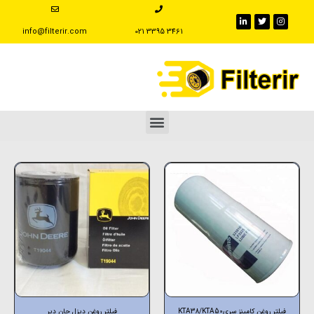
info@filterir.com
‪021 3395 3461
فیلتر روغن کامینز سریKTA38/KTA50
فیلتر روغن دیزل جان دیر