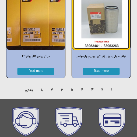
فیلتر هوای دیزل ژنراتور لوول چهارسیلندر
فیلتر روغن کاترپیلار4.4
Read more
Read more
1
2
3
4
5
6
7
8
بعدی