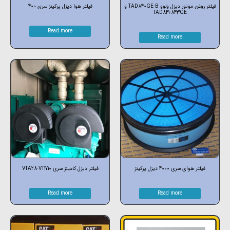
فیلتر روغن موتور دیزل ولوو TAD840GE-B و
فیلتر هوا دیزل پرکینز سری 400
TAD841-843GE
Read more
Read more
فیلتر هوای سری 4000 دیزل پرکینز
فیلتر دیزل کامینز سری VTA28-VT1710
Read more
Read more