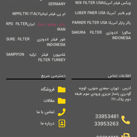
ویکس فیلتر آمریکاWIX FILTER USA
GERMANY
لوبر فاینر آمریکا LUBER FINER USA
ام پی فیلتر ایتالیاMPFILTRI ITALY
راکر پارکر آمریکا PARKER FILTER USA
ریان پیشرو دیزل
ایرانRPD FILTER
IRAN
ساکورا اندونزی SAKURA FILTER
INDONESIA
شور فیلتر اندونزی SURE FILTER
INDONESIA
شامپیون فیلتر ترکیه SAMPIYON
FILTER TURKEY
اطلاعات تماس
دسترسی سریع
آدرس : تهران -سعدی جنوبی- کوچه
فروشگاه
گودرزی پاساژ عزیزی ورودی سوم طبقه
دوم پلاک 211
مقالات
تماس با ما
33953461
درباره ما
33953263