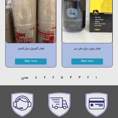
فیلتر روغن دیزل جان دیر
فیلتر گازوییل دیزل کامینز
Read more
Read more
1
2
3
4
5
6
7
8
بعدی