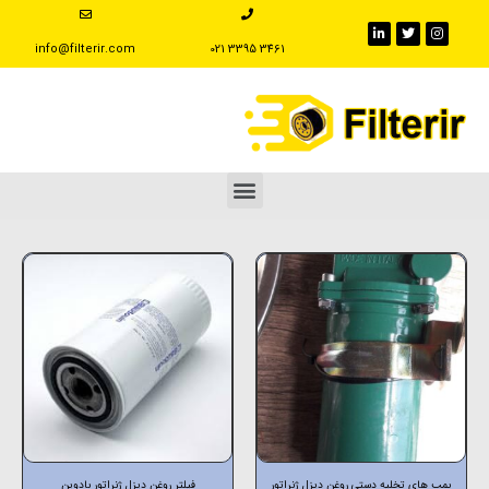
info@filterir.com
‪021 3395 3461
پمپ های تخلیه دستی روغن دیزل ژنراتور
فیلتر روغن دیزل ژنراتور بادوین