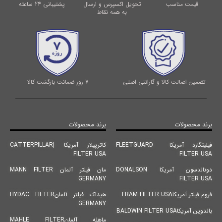
قیمت مناسب
تحویل اکسپرس و ارسال
پشتیبانی 24 ساعته
به همه نقاط
تضمین اصالت کالا و گارانتی اصلی
7 روز ضمانت بازگشت کالا
برند محصولات
برند محصولات
فیلیتگارد آمریکا FLEETGUARD
کاترپیلار آمریکا |CATTERPILLAR
FILTER USA
FILTER USA
دونالدسون آمریکا DONALSON
مان فیلتر آلمان MANN FILTER
GERMANY
FILTER USA
فروم فیلتر آمریکاFRAM FILTER USA
هیداک فیلتر آلمانHYDAC FILTER
GERMANY
بالدوین آمریکاBALDWIN FILTER USA
ماهله آلمانMAHLE FILTER