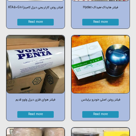
فیلتر هایداک-هیداک-Hydac
فیلتر روغن کارتریجی دیزل کامینزKTA50G8-I
Read more
Read more
فیلتر روغن اصلی خودرو برلیانس
فیلتر هوای فلزی دیزل ولوو قدیم
Read more
Read more