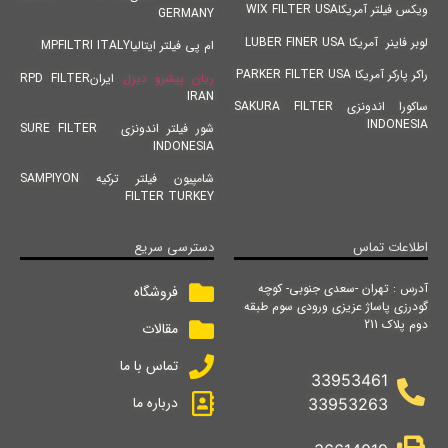
ویکس فیلتر آمریکاWIX FILTER USA
GERMANY
لوبر فاینر آمریکا LUBER FINER USA
ام پی فیلتر ایتالیاMPFILTRI ITALY
راکر پارکر آمریکا PARKER FILTER USA
ریان پیشرو دیزل
ایرانRPD FILTER
IRAN
ساکورا اندونزی SAKURA FILTER
INDONESIA
شور فیلتر اندونزی SURE FILTER
INDONESIA
شامپیون فیلتر ترکیه SAMPIYON
FILTER TURKEY
اطلاعات تماس
دسترسی سریع
آدرس : تهران -سعدی جنوبی- کوچه
فروشگاه
گودرزی پاساژ عزیزی ورودی سوم طبقه
دوم پلاک 211
مقالات
تماس با ما
33953461
درباره ما
33953263