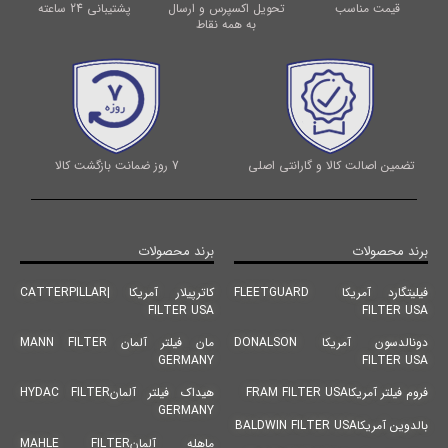
قیمت مناسب
تحویل اکسپرس و ارسال
پشتیبانی 24 ساعته
به همه نقاط
تضمین اصالت کالا و گارانتی اصلی
7 روز ضمانت بازگشت کالا
برند محصولات
برند محصولات
فیلیتگارد آمریکا FLEETGUARD
کاترپیلار آمریکا |CATTERPILLAR
FILTER USA
FILTER USA
دونالدسون آمریکا DONALSON
مان فیلتر آلمان MANN FILTER
GERMANY
FILTER USA
فروم فیلتر آمریکاFRAM FILTER USA
هیداک فیلتر آلمانHYDAC FILTER
GERMANY
بالدوین آمریکاBALDWIN FILTER USA
ماهله آلمانMAHLE FILTER