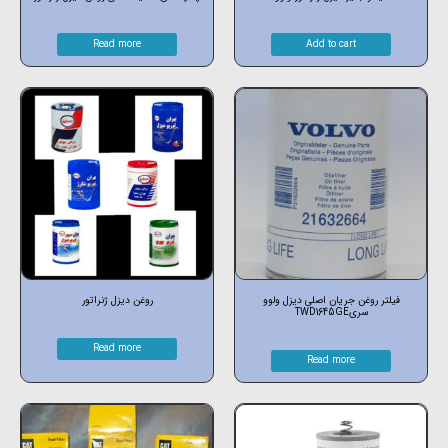
Read more
Add to cart
فیلتر روغن جریان اصلی دیزل ولوو
روغن دیزل ژنراتور
سریTWD1645GE
Read more
Read more