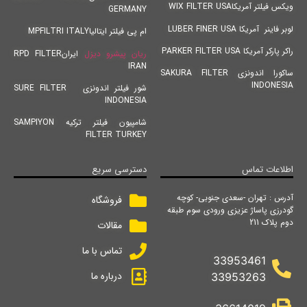
ویکس فیلتر آمریکاWIX FILTER USA
GERMANY
لوبر فاینر آمریکا LUBER FINER USA
ام پی فیلتر ایتالیاMPFILTRI ITALY
راکر پارکر آمریکا PARKER FILTER USA
ریان پیشرو دیزل
ایرانRPD FILTER
IRAN
ساکورا اندونزی SAKURA FILTER
INDONESIA
شور فیلتر اندونزی SURE FILTER
INDONESIA
شامپیون فیلتر ترکیه SAMPIYON
FILTER TURKEY
اطلاعات تماس
دسترسی سریع
آدرس : تهران -سعدی جنوبی- کوچه
فروشگاه
گودرزی پاساژ عزیزی ورودی سوم طبقه
دوم پلاک 211
مقالات
تماس با ما
33953461
درباره ما
33953263