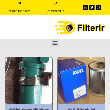
info@filterir.com
‪021 3395 3461
فیلتر آبگیر دیزل ژنراتور ولوو
پمپ های تخلیه دستی روغن دیزل ژنراتور