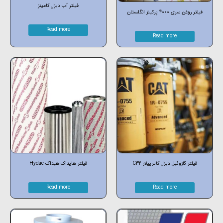
فیلتر آب دیزل کامینز
فیلتر روغن سری 4000 پرکینز انگلستان
Read more
Read more
فیلتر گازوئیل دیزل کاترپیلار C32
فیلتر هایداک-هیداک-Hydac
Read more
Read more