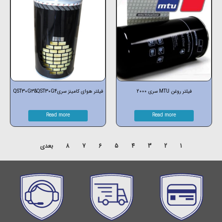
فیلتر روغن MTU سری 2000
فیلتر هوای کامینز سریQST30G3&QST30G4
Read more
Read more
1
2
3
4
5
6
7
8
بعدی