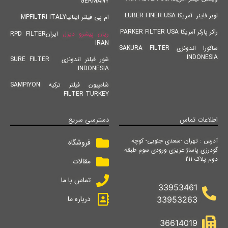
GERMANY
لوبر فاینر آمریکا LUBER FINER USA
ام پی فیلتر ایتالیاMPFILTRI ITALY
راکر پارکر آمریکا PARKER FILTER USA
ریان پیشرو دیزل
ایرانRPD FILTER
IRAN
ساکورا اندونزی SAKURA FILTER
INDONESIA
شور فیلتر اندونزی SURE FILTER
INDONESIA
شامپیون فیلتر ترکیه SAMPIYON
FILTER TURKEY
اطلاعات تماس
دسترسی سریع
آدرس : تهران -سعدی جنوبی- کوچه
فروشگاه
گودرزی پاساژ عزیزی ورودی سوم طبقه
دوم پلاک 211
مقالات
تماس با ما
33953461
درباره ما
33953263
36614019