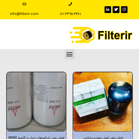
info@filterir.com
‪021 3395 3461
فیلتر روغن اصلی خودرو برلیانس
فیلتر روغن ژنراتورهای دیزلی و گازسوز MWM