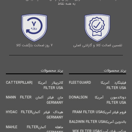
به همه نقاط
تضمین اصالت کالا و گارانتی اصلی
7 روز ضمانت بازگشت کالا
برند محصولات
برند محصولات
فیلیتگارد آمریکا FLEETGUARD
کاترپیلار آمریکا |CATTERPILLAR
FILTER USA
FILTER USA
دونالدسون آمریکا DONALSON
مان فیلتر آلمان MANN FILTER
GERMANY
FILTER USA
فروم فیلتر آمریکاFRAM FILTER USA
هیداک فیلتر آلمانHYDAC FILTER
GERMANY
بالدوین آمریکاBALDWIN FILTER USA
ماهله آلمانMAHLE FILTER
ویکس فیلتر آمریکاWIX FILTER USA