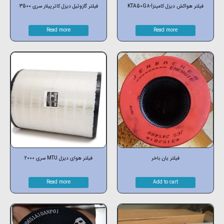
فیلتر هواکش دیزل کامینزKTA50G8-I
فیلتر گازوئیل دیزل کاترپیلار سری 3500
Read more
Read more
فیلتر یان باخر
فیلتر هوای دیزل MTU سری 2000
Read more
Add to cart