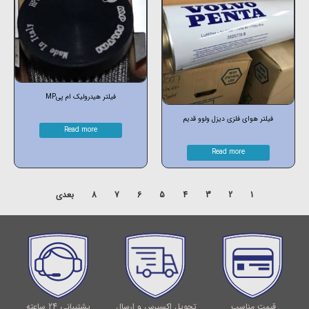
فیلتر هیدرولیک ام پیMP
فیلتر هوای فلزی دیزل ولوو قدیم
Read more
Read more
1
2
3
4
5
6
7
8
بعدی
قیمت مناسب
تحویل اکسپرس و ارسال
پشتیبانی 24 ساعته