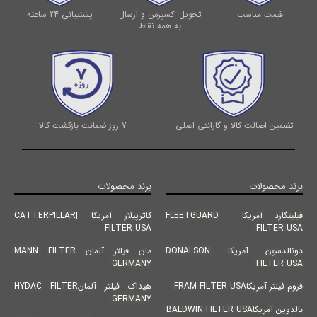
قیمت مناسب
تحویل اکسپرس و ارسال
پشتیبانی 24 ساعته
به همه نقاط
تضمین اصالت کالا و گارانتی اصلی
7 روز ضمانت بازگشت کالا
برند محصولات
برند محصولات
فیلیتگارد آمریکا FLEETGUARD
کاترپیلار آمریکا |CATTERPILLAR
FILTER USA
FILTER USA
دونالدسون آمریکا DONALSON
مان فیلتر آلمان MANN FILTER
GERMANY
FILTER USA
فروم فیلتر آمریکاFRAM FILTER USA
هیداک فیلتر آلمانHYDAC FILTER
GERMANY
بالدوین آمریکاBALDWIN FILTER USA