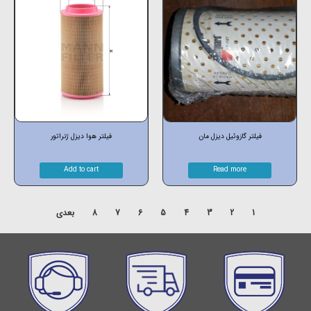
فیلتر گازوئیل دیزل مان
فیلتر هوا دیزل ژنراتور
Add to cart
Read more
1
2
3
4
5
6
7
8
بعدی