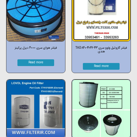
فیلتر گازوئیل ولوو سری TAD840-41-42-43
فیلتر هوای سری 4000 دیزل پرکینز
هندی
Read more
Read more