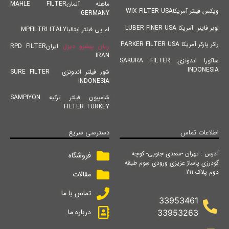
ماهله آلمانMAHLE FILTER
ویکس فیلتر آمریکاWIX FILTER USA
GERMANY
لوبر فاینر آمریکا LUBER FINER USA
ام پی فیلتر ایتالیاMPFILTRI ITALY
راکر پارکر آمریکا PARKER FILTER USA
ریان پیشرو دیزل
ایرانRPD FILTER
IRAN
ساکورا اندونزی SAKURA FILTER
INDONESIA
شور فیلتر اندونزی SURE FILTER
INDONESIA
شامپیون فیلتر ترکیه SAMPIYON
FILTER TURKEY
اطلاعات تماس
دسترسی سریع
آدرس : تهران -سعدی جنوبی- کوچه
فروشگاه
گودرزی پاساژ عزیزی ورودی سوم طبقه
دوم پلاک 211
مقالات
تماس با ما
33953461
درباره ما
33953263