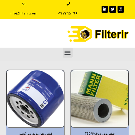
info@filterir.com
‪021 3395 3461
فیلتر روغن دیزلTBD440
فیلتر روغن موتور برق گازسوز