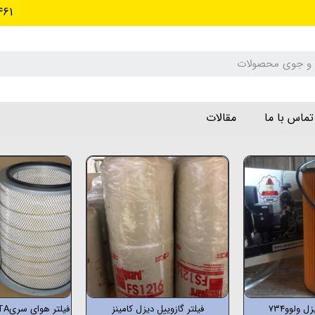
461
تماس با ما
مقالات
ل ولوو734
فیلتر گازوییل دیزل کامینز
فیلتر هوای سریKTAدیزل های کامینز