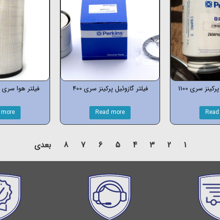
کینز سری 1100
فیلتر گازوئیل پرکینز سری 400
فیلتر هوا سری 12-13-9-16 ولوو
 more
Read more
Read
1
2
3
4
5
6
7
8
بعدی