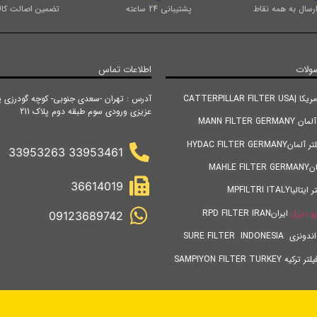
رسال به همه نقاط
پشتیبانی 24 ساعته
تضمین اصالت کالا
ولات
اطلاعات تماس
CATTERPILLAR FIL
آدرس : تهران -سعدی جنوبی- کوچه گودرزی پ
عزیزی ورودی سوم طبقه دوم پلاک 211
MANN FILTER GE
HYDAC FILTER GERM
33953461 33953263
MAHLE
36614019
MPFILTRI ITALY
و دیزل
ایرانRPD FILTER IRAN
09123689742
SURE FILTER INDONES
SAMPIYON FILTER TURKE