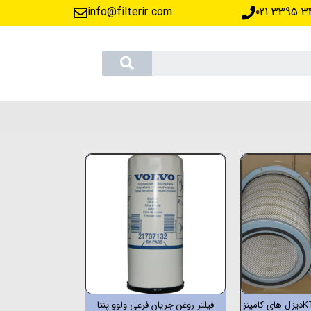
info@filterir.com
‪021 3395 3
فیلتر روغن جریان فرعی ولوو پنتا