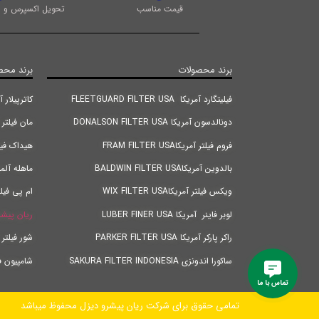
قیمت مناسب
تحویل اکسپرس و ا
برند محصولات
برند محص
فیلیتگارد آمریکا FLEETGUARD FILTER USA
کاترپیلار آمریکا |TER USA
دونالدسون آمریکا DONALSON FILTER USA
مان فیلتر آلمان RMANY
فروم فیلتر آمریکاFRAM FILTER USA
هیداک فیلتر آلمانANY
بالدوین آمریکاBALDWIN FILTER USA
ماهله آلمان FILTER GERMANY
ویکس فیلتر آمریکاWIX FILTER USA
ام پی فیلتر ایتالیا
لوبر فاینر آمریکا LUBER FINER USA
ریان پیشر
راکر پارکر آمریکا PARKER FILTER USA
شور فیلتر اندونزی IA
ساکورا اندونزی SAKURA FILTER INDONESIA
شامپیون فیلتر ترکیه Y
تماس با ما
تمامی حقوق برای شرکت ریان پیشرو دیزل محفوظ میباشد