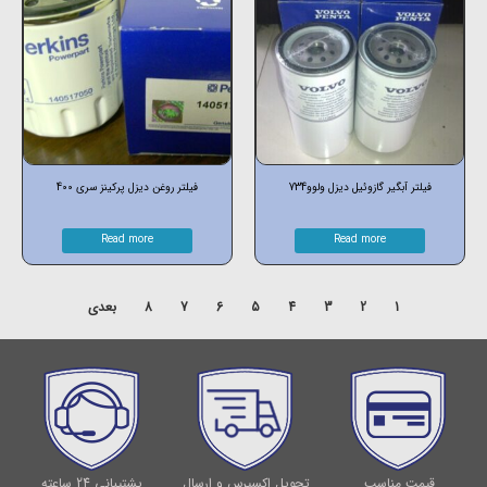
فیلتر آبگیر گازوئیل دیزل ولوو734
فیلتر روغن دیزل پرکینز سری 400
Read more
Read more
1
2
3
4
5
6
7
8
بعدی
قیمت مناسب
تحویل اکسپرس و ارسال
پشتیبانی 24 ساعته