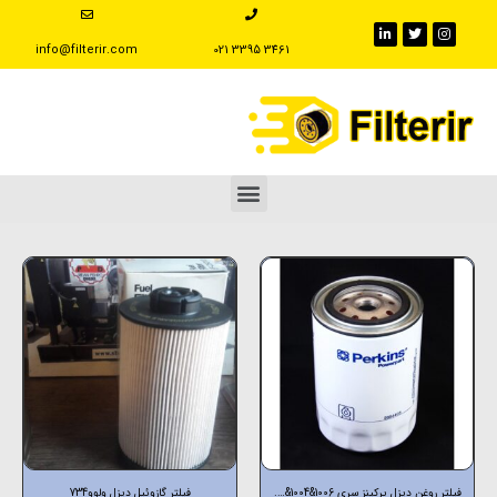
info@filterir.com
‪021 3395 3461
فیلتر روغن دیزل پرکینز سری 1006&1004&….
فیلتر گازوئیل دیزل ولوو734