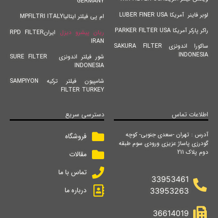
GERMANY
لوبر فاینر آمریکا LUBER FINER USA
ام پی فیلتر ایتالیاMPFILTRI ITALY
راکر پارکر آمریکا PARKER FILTER USA
ریان پیشرو دیزل
ایرانRPD FILTER
IRAN
ساکورا اندونزی SAKURA FILTER
INDONESIA
شور فیلتر اندونزی SURE FILTER
INDONESIA
شامپیون فیلتر ترکیه SAMPIYON
FILTER TURKEY
اطلاعات تماس
دسترسی سریع
آدرس : تهران -سعدی جنوبی- کوچه
فروشگاه
گودرزی پاساژ عزیزی ورودی سوم طبقه
دوم پلاک 211
مقالات
تماس با ما
33953461
درباره ما
33953263
36614019