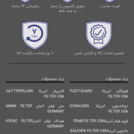
قیمت مناسب
تحویل اکسپرس و ارسال
پشتیبانی 24 ساعته
به همه نقاط
تضمین اصالت کالا و گارانتی اصلی
7 روز ضمانت بازگشت کالا
برند محصولات
برند محصولات
فیلیتگارد آمریکا FLEETGUARD
کاترپیلار آمریکا |CATTERPILLAR
FILTER USA
FILTER USA
دونالدسون آمریکا DONALSON
مان فیلتر آلمان MANN FILTER
GERMANY
FILTER USA
فروم فیلتر آمریکاFRAM FILTER USA
هیداک فیلتر آلمانHYDAC FILTER
GERMANY
بالدوین آمریکاBALDWIN FILTER USA