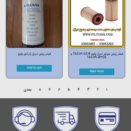
فیلتر روغن موتور دیزل ولوو TAD840GE-B و
فیلتر روغن دیزل ژنراتور ولوو
TAD841-843GE
Add to cart
Read more
1
2
3
4
5
6
7
8
بعدی