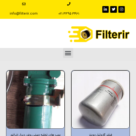
info@filterir.com
‪021 3395 3461
فیلتر گازوئیل دویتز
پمپ های تخلیه دستی روغن دیزل ژنراتور