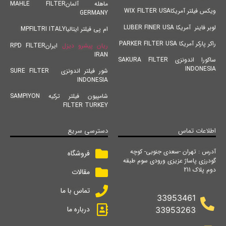
ماهله آلمانMAHLE FILTER
ویکس فیلتر آمریکاWIX FILTER USA
GERMANY
لوبر فاینر آمریکا LUBER FINER USA
ام پی فیلتر ایتالیاMPFILTRI ITALY
راکر پارکر آمریکا PARKER FILTER USA
ریان پیشرو دیزل
ایرانRPD FILTER
IRAN
ساکورا اندونزی SAKURA FILTER
INDONESIA
شور فیلتر اندونزی SURE FILTER
INDONESIA
شامپیون فیلتر ترکیه SAMPIYON
FILTER TURKEY
اطلاعات تماس
دسترسی سریع
آدرس : تهران -سعدی جنوبی- کوچه
فروشگاه
گودرزی پاساژ عزیزی ورودی سوم طبقه
دوم پلاک 211
مقالات
تماس با ما
33953461
درباره ما
33953263