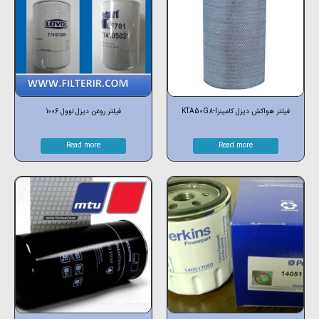
فیلتر هواکش دیزل کامینزKTA50G8-I
فیلتر روغن دیزل لوول 1006
Read more
Read more