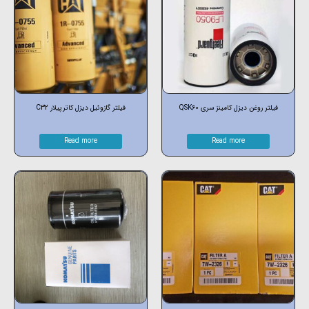
فیلتر روغن دیزل کامینز سری QSK60
فیلتر گازوئیل دیزل کاترپیلار C32
Read more
Read more