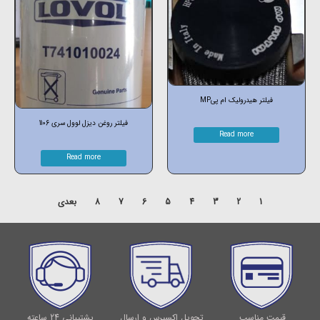
فیلتر هیدرولیک ام پیMP
فیلتر روغن دیزل لوول سری 1106
Read more
Read more
1
2
3
4
5
6
7
8
بعدی
قیمت مناسب
تحویل اکسپرس و ارسال
پشتیبانی 24 ساعته