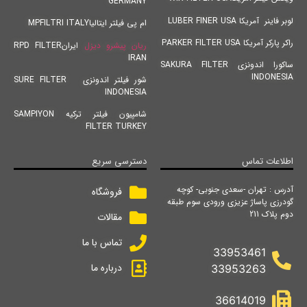
GERMANY
لوبر فاینر آمریکا LUBER FINER USA
ام پی فیلتر ایتالیاMPFILTRI ITALY
راکر پارکر آمریکا PARKER FILTER USA
ریان پیشرو دیزل
ایرانRPD FILTER
IRAN
ساکورا اندونزی SAKURA FILTER
INDONESIA
شور فیلتر اندونزی SURE FILTER
INDONESIA
شامپیون فیلتر ترکیه SAMPIYON
FILTER TURKEY
اطلاعات تماس
دسترسی سریع
آدرس : تهران -سعدی جنوبی- کوچه
فروشگاه
گودرزی پاساژ عزیزی ورودی سوم طبقه
دوم پلاک 211
مقالات
تماس با ما
33953461
درباره ما
33953263
36614019