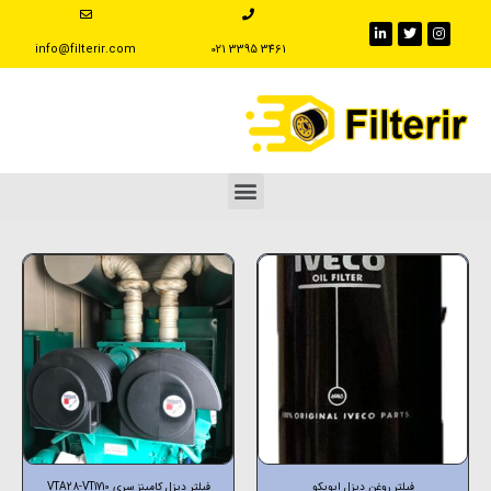
info@filterir.com
‪021 3395 3461
فیلتر روغن دیزل ایویکو
فیلتر دیزل کامینز سری VTA28-VT1710