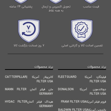
قیمت مناسب
تحویل اکسپرس و ارسال
پشتیبانی 24 ساعته
به همه نقاط
تضمین اصالت کالا و گارانتی اصلی
7 روز ضمانت بازگشت کالا
برند محصولات
برند محصولات
فیلیتگارد آمریکا FLEETGUARD
کاترپیلار آمریکا |CATTERPILLAR
FILTER USA
FILTER USA
دونالدسون آمریکا DONALSON
مان فیلتر آلمان MANN FILTER
GERMANY
FILTER USA
فروم فیلتر آمریکاFRAM FILTER USA
هیداک فیلتر آلمانHYDAC FILTER
GERMANY
بالدوین آمریکاBALDWIN FILTER USA