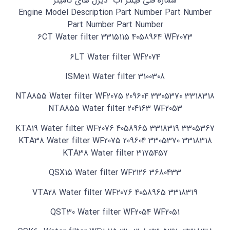
شماره فنی فیلتر آب دیزل های کامینز
Engine Model Description Part Number Part Number
Part Number Part Number
6CT Water filter 3315115 4058964 WF2073
6LT Water filter WF2074
ISMe11 Water filter 3100308
NTA855 Water filter WF2075 209604 3305370 3318318
NTA855 Water filter 204163 WF2053
KTA19 Water filter WF2076 4058965 3318319 3305367
KTA38 Water filter WF2075 209604 3305370 3318318
KTA38 Water filter 3175457
QSX15 Water filter WF2126 3680433
VTA28 Water filter WF2076 4058965 3318319
QST30 Water filter WF2054 WF2051