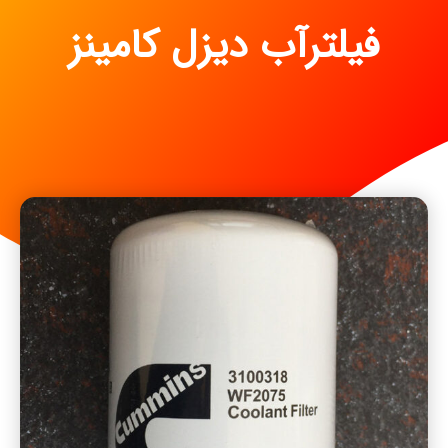
فیلترآب دیزل کامینز