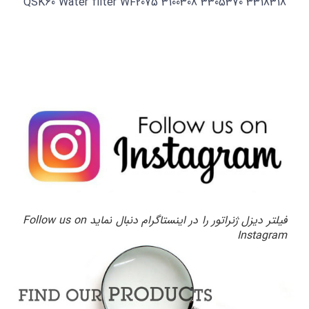
QSK60 Water filter WF2075 3100308 3305370 3318318
فیلتر دیزل ژنراتور را در اینستاگرام دنبال نماید Follow us on
Instagram