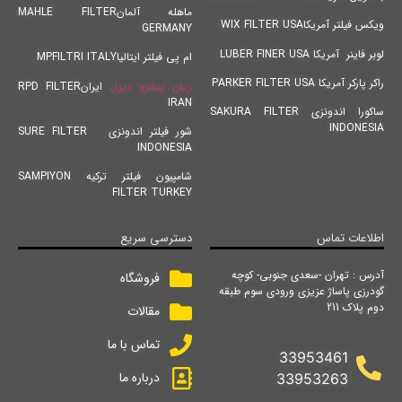
ماهله آلمانMAHLE FILTER
ویکس فیلتر آمریکاWIX FILTER USA
GERMANY
لوبر فاینر آمریکا LUBER FINER USA
ام پی فیلتر ایتالیاMPFILTRI ITALY
راکر پارکر آمریکا PARKER FILTER USA
ریان پیشرو دیزل
ایرانRPD FILTER
IRAN
ساکورا اندونزی SAKURA FILTER
INDONESIA
شور فیلتر اندونزی SURE FILTER
INDONESIA
شامپیون فیلتر ترکیه SAMPIYON
FILTER TURKEY
اطلاعات تماس
دسترسی سریع
آدرس : تهران -سعدی جنوبی- کوچه
فروشگاه
گودرزی پاساژ عزیزی ورودی سوم طبقه
دوم پلاک 211
مقالات
تماس با ما
33953461
درباره ما
33953263