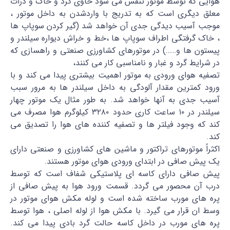
هوایی که توسط موتور تنفس می شود حاوی گرد و خاک و ذرات
معلق دیگری است که به تدریج با واردشدن به داخل موتور ،
موجب آسیب دیدگی جدی آن خواهد شد (گیر کردن سوپاپ ها
، خاک گرفتگی اطراف سوپاپ ها ،خط و خراش دیواره سیلندر و
پیستون ها و……) در موتورهای کشاورزی صنعتی و راهسازی که
در شرایط گرد و غبار و نامناسبی کار می کنند،
تصفیه هوای ورودی به موتور اهمیت بیشتری پیدا می کند و با
ورود کمترین مقدار آلودگی به داخل سیلندر ها به مرور سبب
آسیب جدی به آنها خواهد شد. به طور مثال یک موتور چهار
سیلندر در ۱۰ ساعت کاری حدود ۳۲۸۰ کیلوگرم هوا مصرف می
کند که وجود فیلتر ها و تصفیه کننده های هوا را تصدیق می
کند.
اکثراً موتورهای تراکتور و ماشین های کشاورزی و صنعتی دارای
یک پیش صافی در ابتدای ورودی هوای موتور هستند.
پیش صافی دارای کاسه ای پلاستیکی شفاف است که توسط
درب آن محصور می گردد. قسمت ورود هوا به پیش صافی از
پره های مورب ساخته شده است و لوله مکش هوای موتور در
وسط ان قرار می گیرد. با مکش هوا از لوله اصلی ، هوا توسط
پره های مورب در داخل کاسه حالت گرد بادی پیدا می کند.