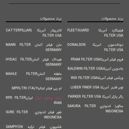
برند محصولات
برند محصولات
فیلیتگارد آمریکا FLEETGUARD
کاترپیلار آمریکا |CATTERPILLAR
FILTER USA
FILTER USA
دونالدسون آمریکا DONALSON
مان فیلتر آلمان MANN FILTER
GERMANY
FILTER USA
فروم فیلتر آمریکاFRAM FILTER USA
هیداک فیلتر آلمانHYDAC FILTER
GERMANY
بالدوین آمریکاBALDWIN FILTER USA
ماهله آلمانMAHLE FILTER
ویکس فیلتر آمریکاWIX FILTER USA
GERMANY
لوبر فاینر آمریکا LUBER FINER USA
ام پی فیلتر ایتالیاMPFILTRI ITALY
راکر پارکر آمریکا PARKER FILTER USA
ریان پیشرو دیزل
ایرانRPD FILTER
IRAN
ساکورا اندونزی SAKURA FILTER
INDONESIA
شور فیلتر اندونزی SURE FILTER
INDONESIA
شامپیون فیلتر ترکیه SAMPIYON