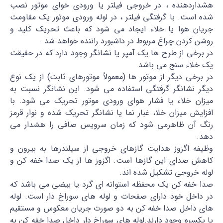
هشداردهنده ، در خروجی فیلتر یا ورودی خوای موتور نصب
شده است. با گرفتگی فیلتر ، در لوله ورودی موتور یک مقاومت
جریان هوا یا خلاء ایجاد می شود که باعث تحریک کلید و
روشن کردن چراغ مربوط در داشبورد راننده خواهد شد.
در برخی از طرح ها یک آمپر یا نشانگر وجود دارد که در حقیقت
یک خلاء سنج می باشد.
در برخی دیگر از موتور ها (معمولاً موتورهای ثابت) از یک نوع
دیگر نشانگر گرفتگی استفاده می شود. این نشانگر نسبت به
میزان خلاء یا فشار هوای ورودی موتور تحریک می شود. با
افزایش میزان خلا، غبار نما یا نشانگر تحریک شده و نوار قرمز
رنگ آن ظاهرمی شود که زمان سرویس صافی را هشدار می
دهد.
وظیفه اگزوز هدایت گازهای خروجی از سیلندرها به بیرون و
کاهش صدای این گازها است. اگزوز ها از یک صدا خفه کن و
لوله خروجی تشکیل شده اند.
صدا خفه کن یک محفظه استوانه ای گرد یا بیضی می باشد که
در داخل خود دارای صفحات و لوله های سوراخ دار است. لوله
های داخل صدا خفه کن به دو صورت جریان معکوس و مستقیم
یا یکسره وجود دارند.لوله های سوراخ دار داخل صدا خفه کن به