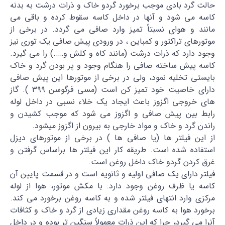
حالت گرد بادی موجب برخورد گردو خاک و ذرات درشت به بدنه
کاسه می شود و آنها در داخل کاسه سقوط کرده و باقی می
مانند و هوای نسبتاً تمیز وارد صافی می گردد. در برخی از
موتورهای تراکتور و کمباین ، در ورودی پیش صافی یک توری نیز
وجود دارد که ذرات درشت (مانند کاه و کلش و…..) را می گیرد.
کاسه پیش ساخته صافی را هنگام وجود و پر بودن گرد و خاک
بایستی تخلیه نمود، ولی در برخی از موتورها این پیش صافی
دارای خاصیت خود تمیز کن است (مسی فرگوسن ۳۹۹ ). گاز
های خروجی اگزوز باعث ایجاد یک خلاء نسبی در داخل لوله
رابط بین پیش صافی و اگزوز می شود که موجب کشیدن و
راندن گرد و خاک و مواد خارجی به بیرون از اگزوز میشود.
از این فیلتر ها (یا صافی ها ) در برخی از موتورهای دیزل
استفاده شده است. طریقه کار این فیلتر ها براساس گرفتن و
غرق کردن گردو خاک داخل روغن است.
فیلتر دارای یک صافی اولیه و ثانویه است و در قسمت پایین آن
کاسه یا ظرف روغن وجود دارد. با مکش موتور، هوا از لوله
مرکزی وارد انتهای فیلتر شده و به کاسه روغن برخورد می کند.
برخورد هوا به کاسه روغن مقداری زیادی از گرد و خاک و کثافات
آنرا می گیرد، چرا که این ذرات معمولاً سنگین تر بوده و در داخل