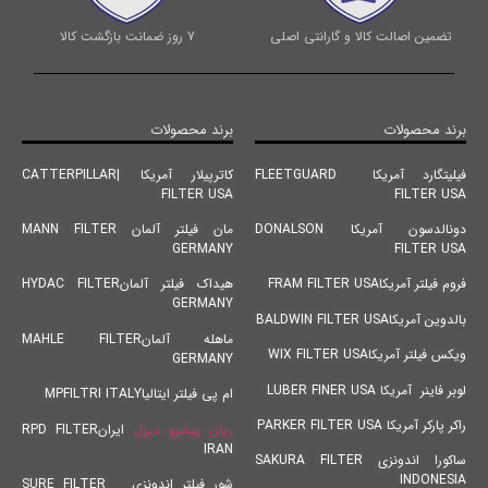
تضمین اصالت کالا و گارانتی اصلی
7 روز ضمانت بازگشت کالا
برند محصولات
برند محصولات
فیلیتگارد آمریکا FLEETGUARD
کاترپیلار آمریکا |CATTERPILLAR
FILTER USA
FILTER USA
دونالدسون آمریکا DONALSON
مان فیلتر آلمان MANN FILTER
GERMANY
FILTER USA
فروم فیلتر آمریکاFRAM FILTER USA
هیداک فیلتر آلمانHYDAC FILTER
GERMANY
بالدوین آمریکاBALDWIN FILTER USA
ماهله آلمانMAHLE FILTER
ویکس فیلتر آمریکاWIX FILTER USA
GERMANY
لوبر فاینر آمریکا LUBER FINER USA
ام پی فیلتر ایتالیاMPFILTRI ITALY
راکر پارکر آمریکا PARKER FILTER USA
ریان پیشرو دیزل
ایرانRPD FILTER
IRAN
ساکورا اندونزی SAKURA FILTER
INDONESIA
شور فیلتر اندونزی SURE FILTER